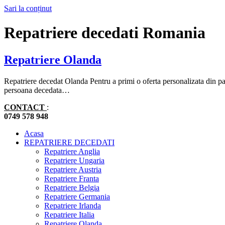
Sari la conținut
Repatriere decedati Romania
Repatriere Olanda
Repatriere decedat Olanda Pentru a primi o oferta personalizata din part
persoana decedata…
CONTACT
:
0749 578 948
Acasa
REPATRIERE DECEDATI
Repatriere Anglia
Repatriere Ungaria
Repatriere Austria
Repatriere Franta
Repatriere Belgia
Repatriere Germania
Repatriere Irlanda
Repatriere Italia
Repatriere Olanda