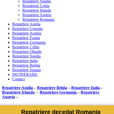
Repatriere Suedia
Repatriere Cehia
Repatriere Irlanda
Repatriere Austria
Repatriere Romania
Repatriere Anglia
Repatriere Ungaria
Repatriere Austria
Repatriere Franta
Repatriere Germania
Repatriere Cehia
Repatriere Olanda
Repatriere Suedia
Repatriere Italia
Repatriere Belgia
Repatriere Spania
INCINERARE
Contact
Repatriere Anglia
–
Repatriere Belgia
–
Repatriere Italia
–
Repatriere Irlanda
–
Repatriere Germania
–
Repatriere
Austria
–
Repatriere decedat Romania